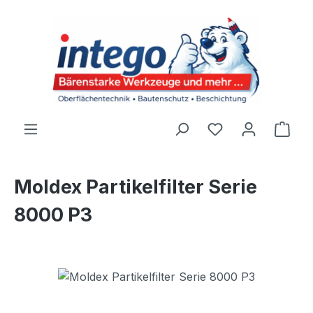
Zum Hauptinhalt springen
Du hast 0 Produ
Ware
Moldex Partikelfilter Serie
8000 P3
Bildergalerie überspringen