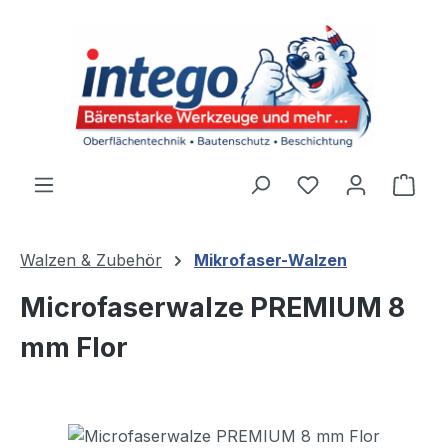
Zum Hauptinhalt springen
Du hast 0 Produ
Ware
Walzen & Zubehör
Mikrofaser-Walzen
Microfaserwalze PREMIUM 8
mm Flor
Bildergalerie überspringen