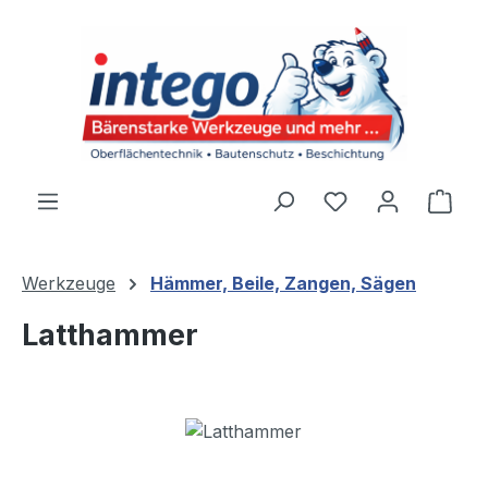
Zum Hauptinhalt springen
Du hast 0 Produ
Ware
Werkzeuge
Hämmer, Beile, Zangen, Sägen
Latthammer
Bildergalerie überspringen