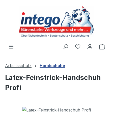
Zum Hauptinhalt springen
Du hast 0 Produ
Ware
Arbeitsschutz
Handschuhe
Latex-Feinstrick-Handschuh
Profi
Bildergalerie überspringen