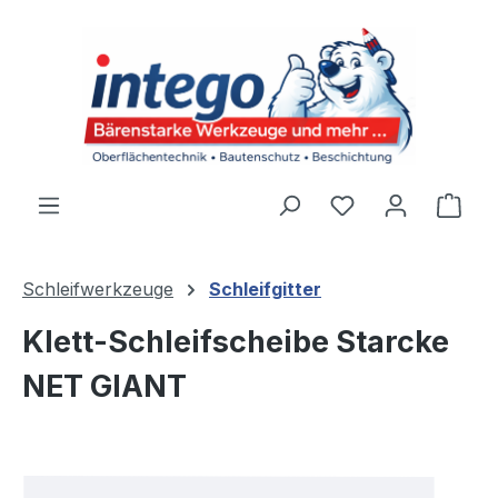
Zum Hauptinhalt springen
Du hast 0 Produ
Ware
Schleifwerkzeuge
Schleifgitter
Klett-Schleifscheibe Starcke
NET GIANT
Bildergalerie überspringen