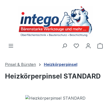
Zum Hauptinhalt springen
Du hast 0 Produ
Ware
Pinsel & Bürsten
Heizkörperpinsel
Heizkörperpinsel STANDARD
Bildergalerie überspringen