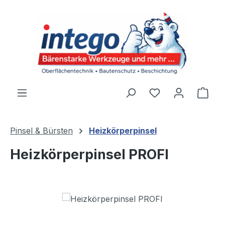
Zum Hauptinhalt springen
Du hast 0 Produ
Ware
Pinsel & Bürsten
Heizkörperpinsel
Heizkörperpinsel PROFI
Bildergalerie überspringen