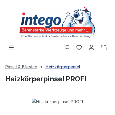
Zum Hauptinhalt springen
Du hast 0 Produ
Ware
Pinsel & Bürsten
Heizkörperpinsel
Heizkörperpinsel PROFI
Bildergalerie überspringen