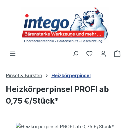
Zum Hauptinhalt springen
Du hast 0 Produ
Ware
Pinsel & Bürsten
Heizkörperpinsel
Heizkörperpinsel PROFI ab
0,75 €/Stück*
Bildergalerie überspringen