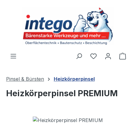
Zum Hauptinhalt springen
Du hast 0 Produ
Ware
Pinsel & Bürsten
Heizkörperpinsel
Heizkörperpinsel PREMIUM
Bildergalerie überspringen