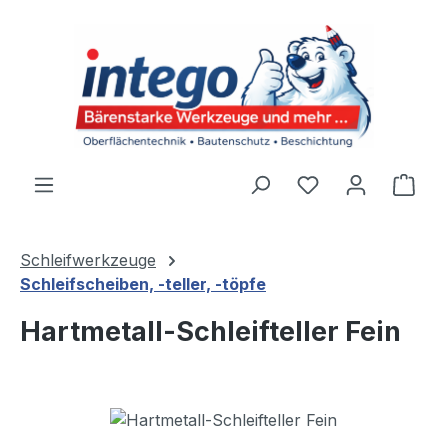
Zum Hauptinhalt springen
Du hast 0 Produ
Ware
Schleifwerkzeuge
Schleifscheiben, -teller, -töpfe
Hartmetall-Schleifteller Fein
Bildergalerie überspringen