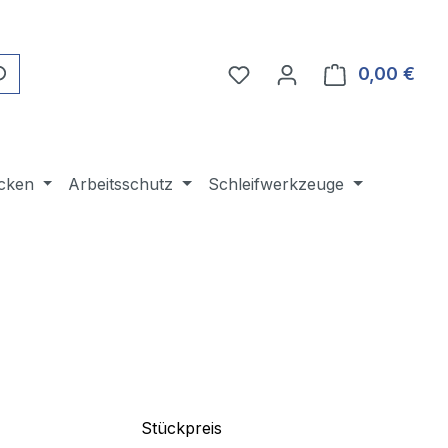
Du hast 0 Produkte auf 
0,00 €
Ware
cken
Arbeitsschutz
Schleifwerkzeuge
Stückpreis