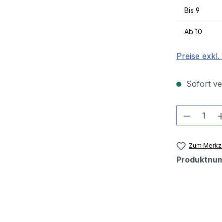
Bis
9
Ab
10
Preise exkl
Sofort ver
Produkt
Zum Merkze
Produktnu