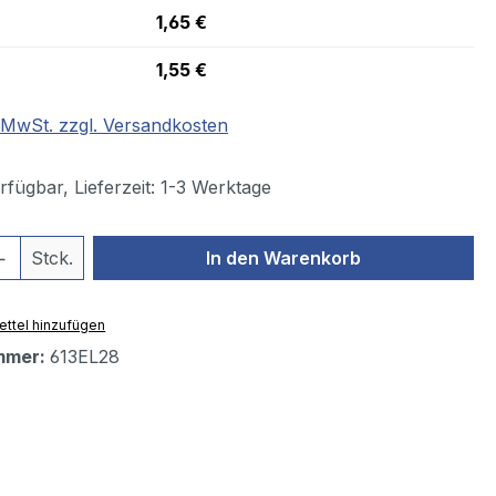
1,65 €
1,55 €
. MwSt. zzgl. Versandkosten
fügbar, Lieferzeit: 1-3 Werktage
 Anzahl: Gib den gewünschten Wert ein 
Stck.
In den Warenkorb
ttel hinzufügen
mmer:
613EL28