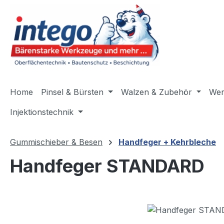
m Hauptinhalt springen
Zur Suche springen
Zur Hauptnavigation springen
Home
Pinsel & Bürsten
Walzen & Zubehör
Wer
Injektionstechnik
Gummischieber & Besen
Handfeger + Kehrbleche
Handfeger STANDARD
Bildergalerie überspringen