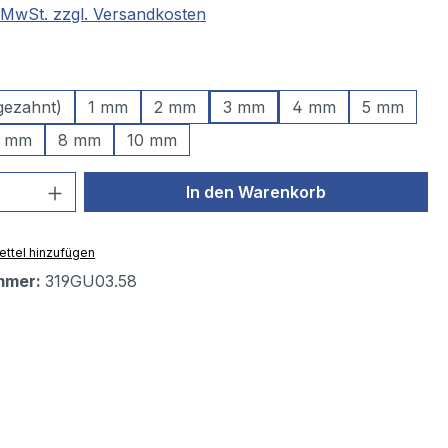
. MwSt. zzgl. Versandkosten
wählen
gezahnt)
1 mm
2 mm
3 mm
4 mm
5 mm
 mm
8 mm
10 mm
 Anzahl: Gib den gewünschten Wert ein 
In den Warenkorb
ttel hinzufügen
mmer:
319GU03.58