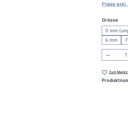
Preise exkl
aus
Grösse
0 mm (un
6 mm
7
Produkt
Zum Merkze
Produktnu