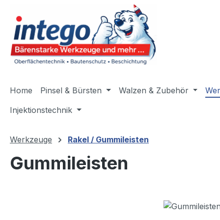
m Hauptinhalt springen
Zur Suche springen
Zur Hauptnavigation springen
Home
Pinsel & Bürsten
Walzen & Zubehör
Wer
Injektionstechnik
Werkzeuge
Rakel / Gummileisten
Gummileisten
Bildergalerie überspringen