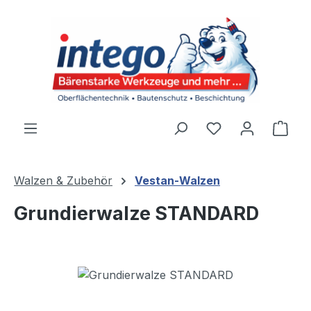
Zum Hauptinhalt springen
Du hast 0 Produ
Ware
Walzen & Zubehör
Vestan-Walzen
Grundierwalze STANDARD
Bildergalerie überspringen