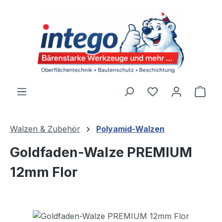
Zum Hauptinhalt springen
Du hast 0 Produ
Ware
Walzen & Zubehör
Polyamid-Walzen
Goldfaden-Walze PREMIUM
12mm Flor
Bildergalerie überspringen