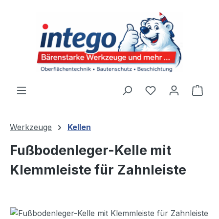
Zum Hauptinhalt springen
Du hast 0 Produ
Ware
Werkzeuge
Kellen
Fußbodenleger-Kelle mit
Klemmleiste für Zahnleiste
Bildergalerie überspringen