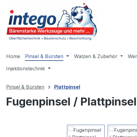
m Hauptinhalt springen
Zur Suche springen
Zur Hauptnavigation springen
Home
Pinsel & Bürsten
Walzen & Zubehör
Wer
Injektionstechnik
Pinsel & Bürsten
Plattpinsel
Fugenpinsel / Plattpinse
Bildergalerie überspringen