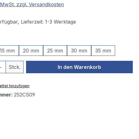
. MwSt. zzgl. Versandkosten
fügbar, Lieferzeit: 1-3 Werktage
ählen
15 mm
20 mm
25 mm
30 mm
35 mm
 Anzahl: Gib den gewünschten Wert ein 
Stck.
In den Warenkorb
ttel hinzufügen
mmer:
252CS09