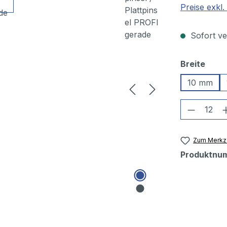
Preise exkl
Sofort ver
ausw
Breite
10 mm
Produkt
Zum Merkze
Produktnu