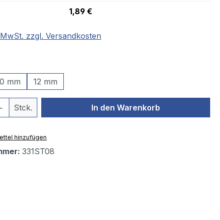
1,89 €
. MwSt. zzgl. Versandkosten
ählen
10 mm
12 mm
 Anzahl: Gib den gewünschten Wert ein 
Stck.
In den Warenkorb
ttel hinzufügen
mmer:
331ST08