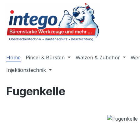
m Hauptinhalt springen
Zur Suche springen
Zur Hauptnavigation springen
Home
Pinsel & Bürsten
Walzen & Zubehör
Wer
Injektionstechnik
Fugenkelle
Bildergalerie überspringen