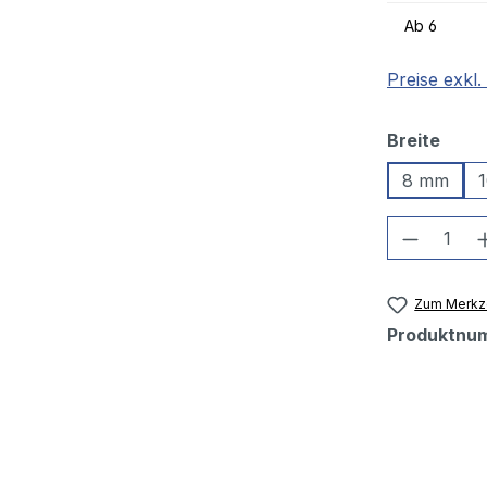
Ab
6
Preise exkl
ausw
Breite
8 mm
Produkt
Zum Merkze
Produktnu