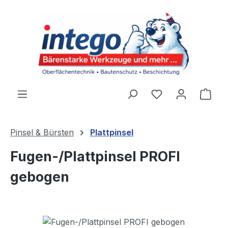
Zum Hauptinhalt springen
Du hast 0 Produ
Ware
Pinsel & Bürsten
Plattpinsel
Fugen-/Plattpinsel PROFI
gebogen
Bildergalerie überspringen