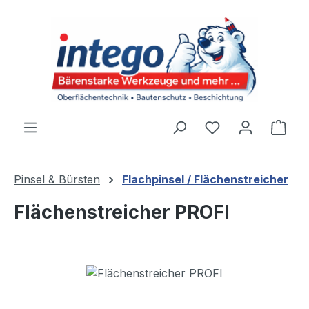
Zum Hauptinhalt springen
Du hast 0 Produ
Ware
Pinsel & Bürsten
Flachpinsel / Flächenstreicher
Flächenstreicher PROFI
Bildergalerie überspringen