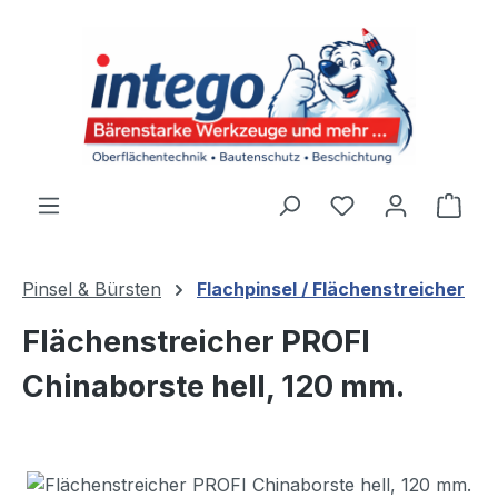
Zum Hauptinhalt springen
Du hast 0 Produ
Ware
Pinsel & Bürsten
Flachpinsel / Flächenstreicher
Flächenstreicher PROFI
Chinaborste hell, 120 mm.
Bildergalerie überspringen