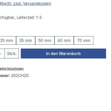
. MwSt. zzgl. Versandkosten
fügbar, Lieferzeit: 1-3
ählen
25 mm
35 mm
50 mm
60 mm
70 mm
 Anzahl: Gib den gewünschten Wert ein 
Stck.
In den Warenkorb
ttel hinzufügen
mmer:
202CH20