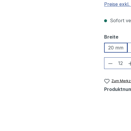
Preise exkl
Sofort ver
ausw
Breite
20 mm
Produkt
Zum Merkze
Produktnu