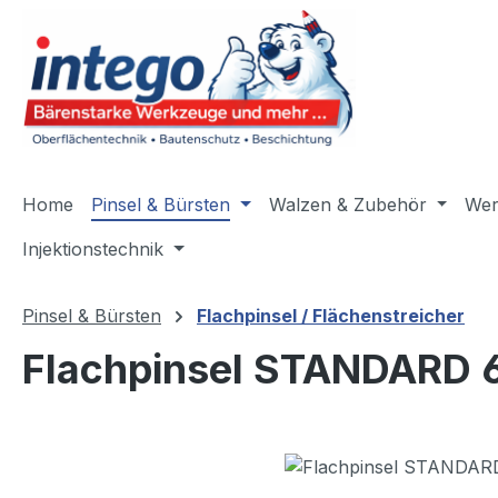
m Hauptinhalt springen
Zur Suche springen
Zur Hauptnavigation springen
Home
Pinsel & Bürsten
Walzen & Zubehör
Wer
Injektionstechnik
Pinsel & Bürsten
Flachpinsel / Flächenstreicher
Flachpinsel STANDARD 6
Bildergalerie überspringen