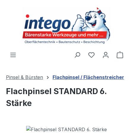
Zum Hauptinhalt springen
Du hast 0 Produ
Ware
Pinsel & Bürsten
Flachpinsel / Flächenstreicher
Flachpinsel STANDARD 6.
Stärke
Bildergalerie überspringen