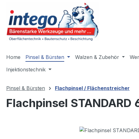
m Hauptinhalt springen
Zur Suche springen
Zur Hauptnavigation springen
Home
Pinsel & Bürsten
Walzen & Zubehör
Wer
Injektionstechnik
Pinsel & Bürsten
Flachpinsel / Flächenstreicher
Flachpinsel STANDARD 6
Bildergalerie überspringen