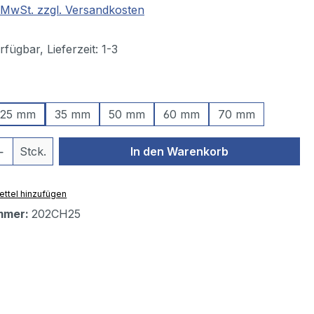
. MwSt. zzgl. Versandkosten
fügbar, Lieferzeit: 1-3
ählen
25 mm
35 mm
50 mm
60 mm
70 mm
 Anzahl: Gib den gewünschten Wert ein 
Stck.
In den Warenkorb
ttel hinzufügen
mmer:
202CH25