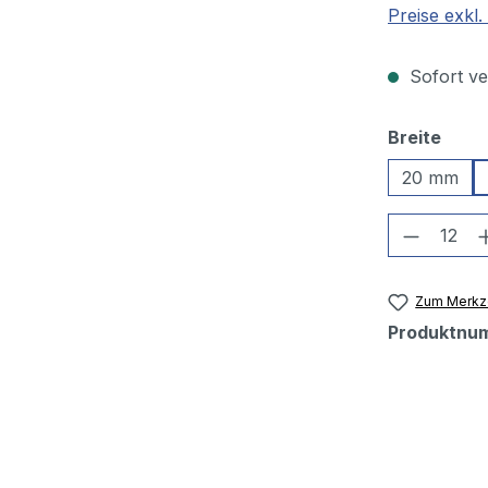
Preise exkl
Sofort ver
ausw
Breite
20 mm
Produkt
Zum Merkze
Produktnu