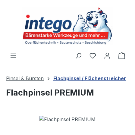
Zum Hauptinhalt springen
Du hast 0 Produ
Ware
Pinsel & Bürsten
Flachpinsel / Flächenstreicher
Flachpinsel PREMIUM
Bildergalerie überspringen