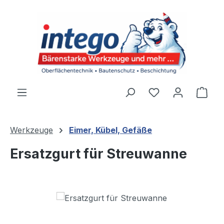
Zum Hauptinhalt springen
Du hast 0 Produ
Ware
Werkzeuge
Eimer, Kübel, Gefäße
Ersatzgurt für Streuwanne
Bildergalerie überspringen