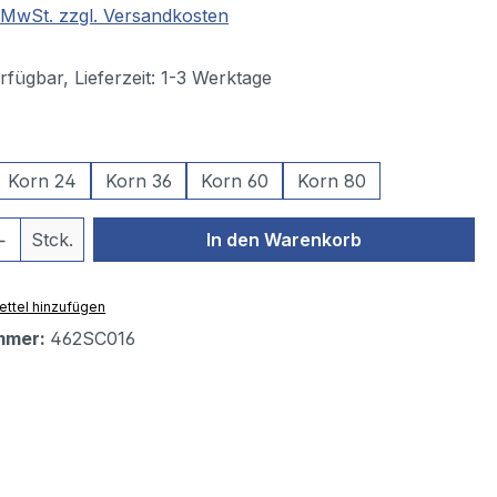
. MwSt. zzgl. Versandkosten
fügbar, Lieferzeit: 1-3 Werktage
swählen
Korn 24
Korn 36
Korn 60
Korn 80
 Anzahl: Gib den gewünschten Wert ein 
Stck.
In den Warenkorb
ttel hinzufügen
mmer:
462SC016