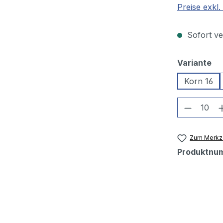
Preise exkl
Sofort ver
au
Variante
Korn 16
Produkt
Zum Merkze
Produktnu