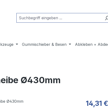
kzeuge
Gummischieber & Besen
Abkleben + Abde
cheibe Ø430mm
14,31 