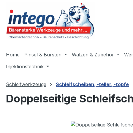
m Hauptinhalt springen
Zur Suche springen
Zur Hauptnavigation springen
Home
Pinsel & Bürsten
Walzen & Zubehör
Wer
Injektionstechnik
Schleifwerkzeuge
Schleifscheiben, -teller, -töpfe
Doppelseitige Schleifs
Bildergalerie überspringen