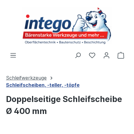
Zum Hauptinhalt springen
Du hast 0 Produ
Ware
Schleifwerkzeuge
Schleifscheiben, -teller, -töpfe
Doppelseitige Schleifscheibe
Ø 400 mm