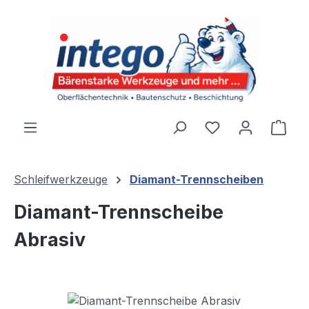
Zum Hauptinhalt springen
Du hast 0 Produ
Ware
Schleifwerkzeuge
Diamant-Trennscheiben
Diamant-Trennscheibe
Abrasiv
Bildergalerie überspringen