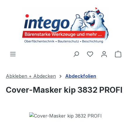
Zum Hauptinhalt springen
Du hast 0 Produ
Ware
Abkleben + Abdecken
Abdeckfolien
Cover-Masker kip 3832 PROFI
Bildergalerie überspringen