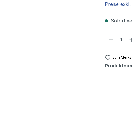
Preise exkl
Sofort ver
Produkt
Zum Merkze
Produktnu