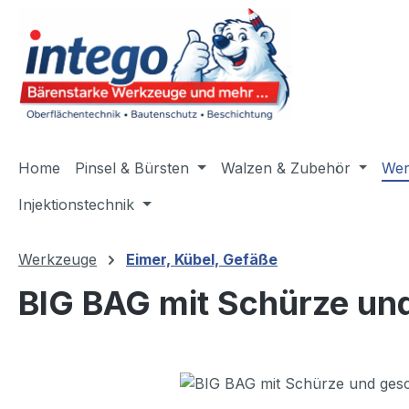
m Hauptinhalt springen
Zur Suche springen
Zur Hauptnavigation springen
Home
Pinsel & Bürsten
Walzen & Zubehör
Wer
Injektionstechnik
Werkzeuge
Eimer, Kübel, Gefäße
BIG BAG mit Schürze u
Bildergalerie überspringen