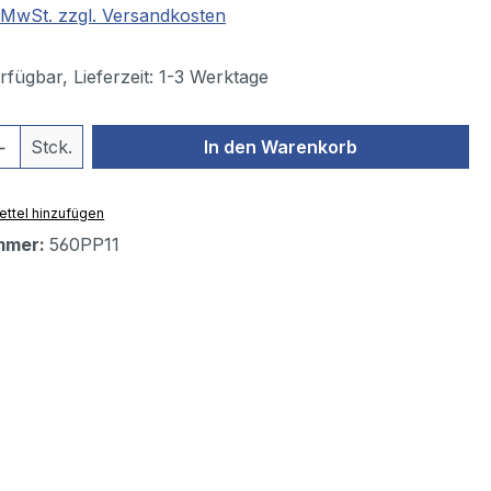
. MwSt. zzgl. Versandkosten
fügbar, Lieferzeit: 1-3 Werktage
 Anzahl: Gib den gewünschten Wert ein 
Stck.
In den Warenkorb
ttel hinzufügen
mmer:
560PP11