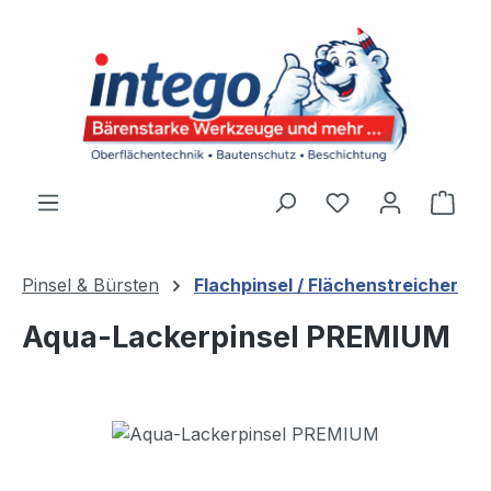
Zum Hauptinhalt springen
Du hast 0 Produ
Ware
Pinsel & Bürsten
Flachpinsel / Flächenstreicher
Aqua-Lackerpinsel PREMIUM
Bildergalerie überspringen