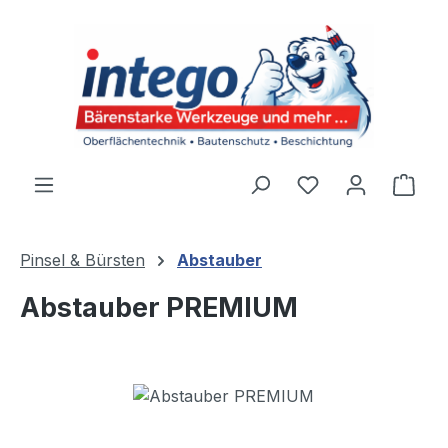
Zum Hauptinhalt springen
Du hast 0 Produ
Ware
Pinsel & Bürsten
Abstauber
Abstauber PREMIUM
Bildergalerie überspringen