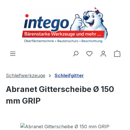
Zum Hauptinhalt springen
Du hast 0 Produ
Ware
Schleifwerkzeuge
Schleifgitter
Abranet Gitterscheibe Ø 150
mm GRIP
Bildergalerie überspringen