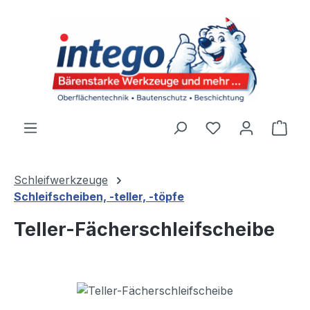
Zum Hauptinhalt springen
Du hast 0 Produ
Ware
Schleifwerkzeuge
Schleifscheiben, -teller, -töpfe
Teller-Fächerschleifscheibe
Bildergalerie überspringen