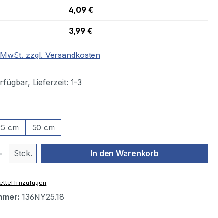
4,09 €
3,99 €
. MwSt. zzgl. Versandkosten
fügbar, Lieferzeit: 1-3
ählen
25 cm
50 cm
 Anzahl: Gib den gewünschten Wert ein 
Stck.
In den Warenkorb
ttel hinzufügen
mmer:
136NY25.18