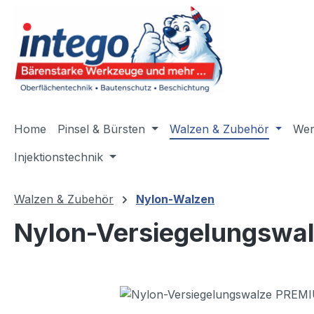
m Hauptinhalt springen
Zur Suche springen
Zur Hauptnavigation springen
Home
Pinsel & Bürsten
Walzen & Zubehör
Wer
Injektionstechnik
Walzen & Zubehör
Nylon-Walzen
Nylon-Versiegelungswa
Bildergalerie überspringen