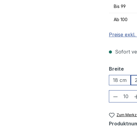
Bis
99
Ab
100
Preise exkl
Sofort ver
ausw
Breite
18 cm
Produkt
Zum Merkze
Produktnu