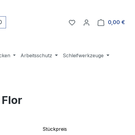
Du hast 0 Produkte auf 
0,00 €
Ware
cken
Arbeitsschutz
Schleifwerkzeuge
Flor
Stückpreis