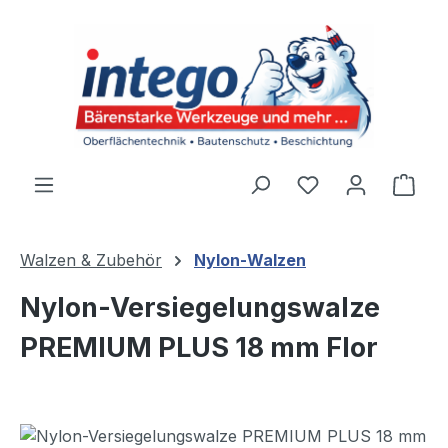
Zum Hauptinhalt springen
Du hast 0 Produ
Ware
Walzen & Zubehör
Nylon-Walzen
Nylon-Versiegelungswalze
PREMIUM PLUS 18 mm Flor
Bildergalerie überspringen