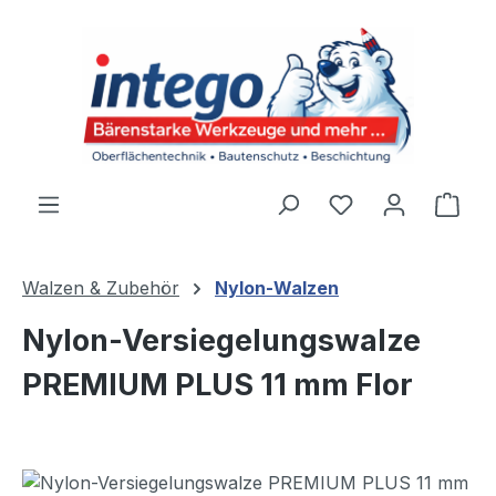
Zum Hauptinhalt springen
Du hast 0 Produ
Ware
Walzen & Zubehör
Nylon-Walzen
Nylon-Versiegelungswalze
PREMIUM PLUS 11 mm Flor
Bildergalerie überspringen