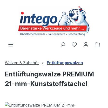
Zum Hauptinhalt springen
Du hast 0 Produ
Ware
Walzen & Zubehör
Entlüftungswalzen
Entlüftungswalze PREMIUM
21-mm-Kunststoffstachel
Bildergalerie überspringen