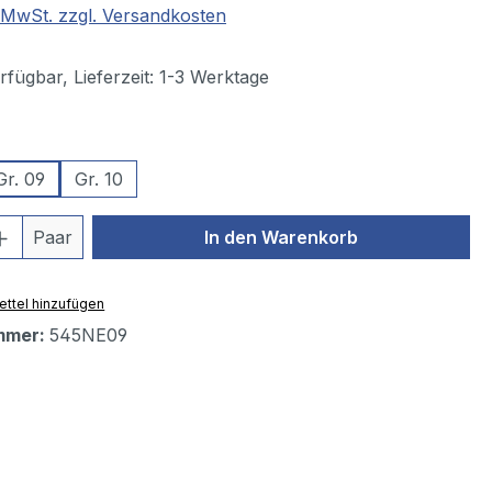
. MwSt. zzgl. Versandkosten
fügbar, Lieferzeit: 1-3 Werktage
wählen
Gr. 09
Gr. 10
 Anzahl: Gib den gewünschten Wert ein 
Paar
In den Warenkorb
ttel hinzufügen
mmer:
545NE09