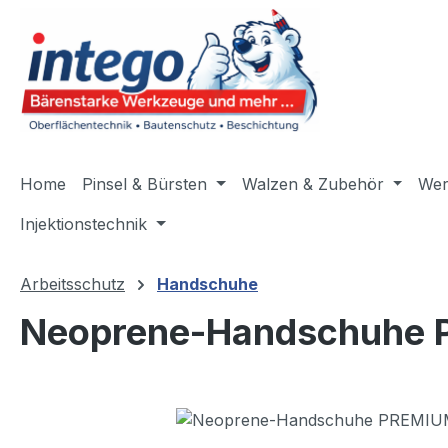
m Hauptinhalt springen
Zur Suche springen
Zur Hauptnavigation springen
Home
Pinsel & Bürsten
Walzen & Zubehör
Wer
Injektionstechnik
Arbeitsschutz
Handschuhe
Neoprene-Handschuhe
Bildergalerie überspringen