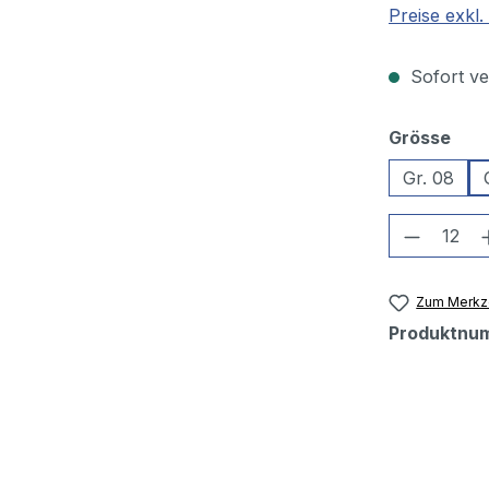
Preise exkl
Sofort ver
aus
Grösse
Gr. 08
Produkt
Zum Merkze
Produktnu