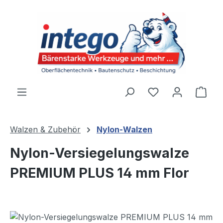
Zum Hauptinhalt springen
Du hast 0 Produ
Ware
Walzen & Zubehör
Nylon-Walzen
Nylon-Versiegelungswalze
PREMIUM PLUS 14 mm Flor
Bildergalerie überspringen